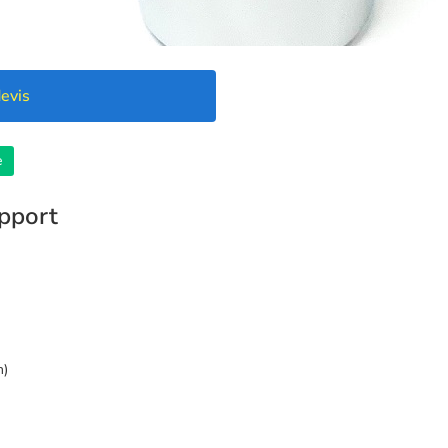
evis
e
upport
m)