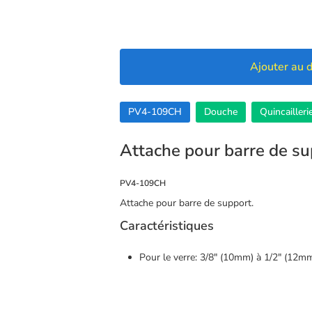
Ajouter au d
PV4-109CH
Douche
Quincailleri
Attache pour barre de s
PV4-109CH
Attache pour barre de support.
Caractéristiques
Pour le verre: 3/8″ (10mm) à 1/2″ (12m
🍪 Cookies