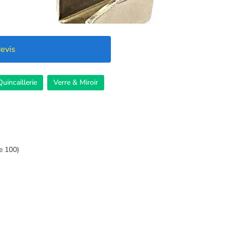
evis
Quincaillerie
Verre & Miroir
e 100)