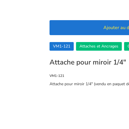
Ajouter au d
VM1-121
Attaches et Ancrages
Attache pour miroir 1/4″
VM1-121
Attache pour miroir 1/4″ (vendu en paquet d
🍪 Cookies