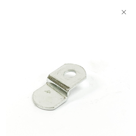
Les Produits Verriers International (IGP) Inc.
Accueil
Contact