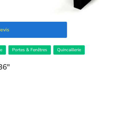
evis
te
Portes & Fenêtres
Quincaillerie
36″