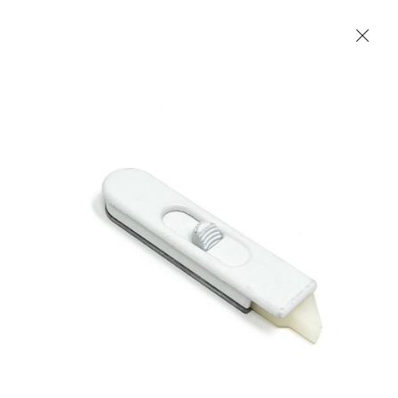
Les Produits Verriers International (IGP) Inc.
Accueil
Contact