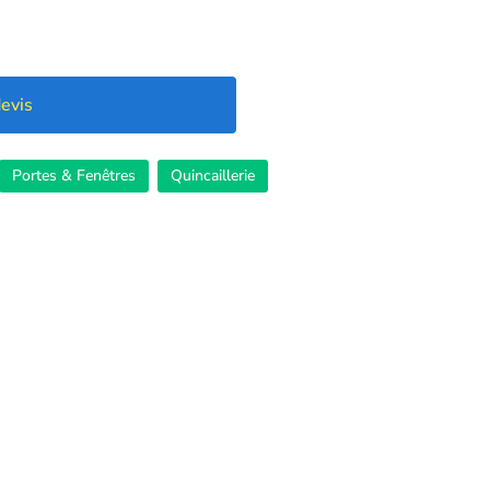
evis
Portes & Fenêtres
Quincaillerie