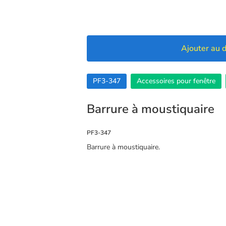
Ajouter au d
PF3-347
Accessoires pour fenêtre
Barrure à moustiquaire
PF3-347
Barrure à moustiquaire.
🍪 Cookies