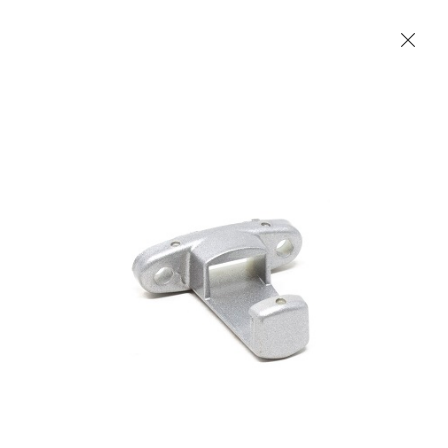
Les Produits Verriers International (IGP) Inc.
Accueil
Contact