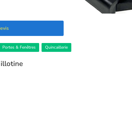
evis
Portes & Fenêtres
Quincaillerie
illotine