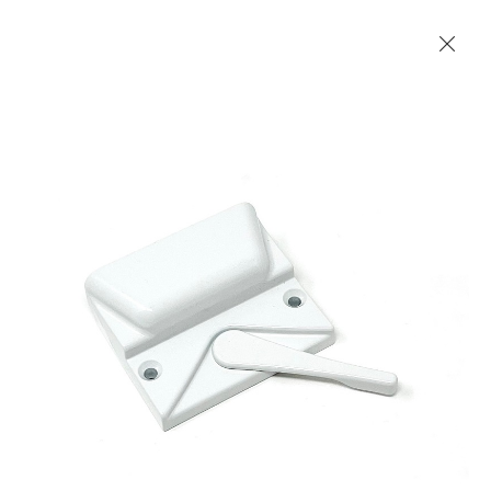
Les Produits Verriers International (IGP) Inc.
Accueil
Contact