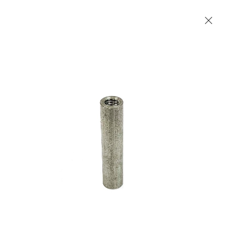
Les Produits Verriers International (IGP) Inc.
Accueil
Contact