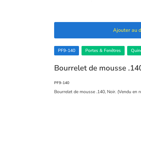
Ajouter au d
PF9-140
Portes & Fenêtres
Quinc
Bourrelet de mousse .14
PF9-140
Bourrelet de mousse .140, Noir. (Vendu en r
🍪 Cookies