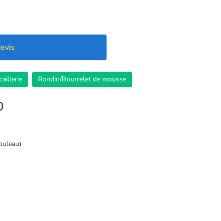
evis
aillerie
Rondin/Bourrelet de mousse
0
ouleau)