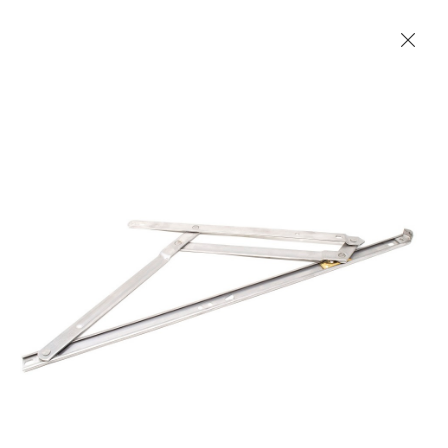
Les Produits Verriers International (IGP) Inc.
Accueil
Contact