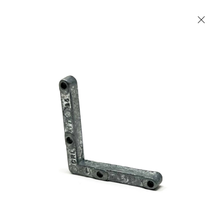
Les Produits Verriers International (IGP) Inc.
Accueil
Contact