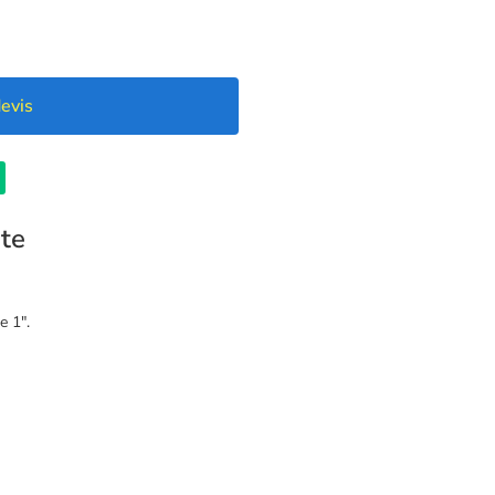
evis
te
e 1″.