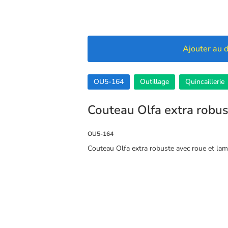
Ajouter au d
OU5-164
Outillage
Quincaillerie
Couteau Olfa extra robus
OU5-164
Couteau Olfa extra robuste avec roue et lam
🍪 Cookies