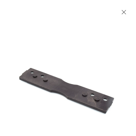
Les Produits Verriers International (IGP) Inc.
Accueil
Contact