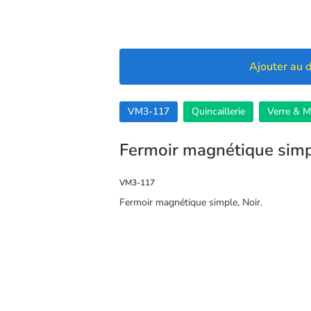
Ajouter au d
VM3-117
Quincaillerie
Verre & Mi
Fermoir magnétique sim
VM3-117
Fermoir magnétique simple, Noir.
🍪 Cookies