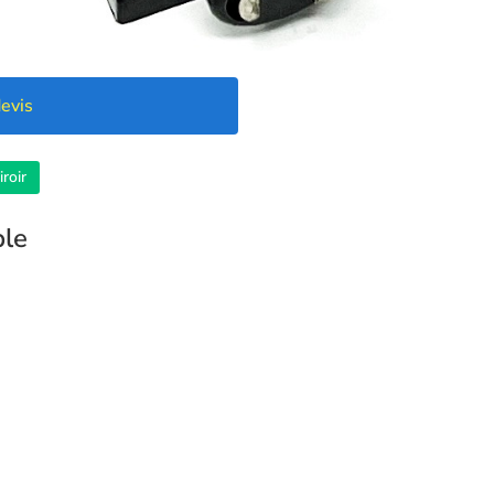
evis
roir
ple