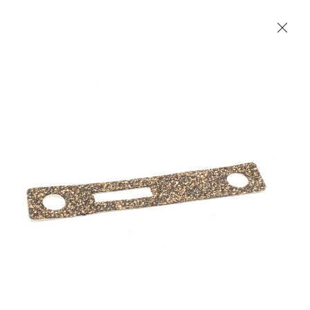
Les Produits Verriers International (IGP) Inc.
Accueil
Contact