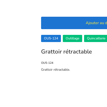
Ajouter au d
OU5-124
Outillage
Quincaillerie
Grattoir rétractable
OU5-124
Grattoir rétractable.
🍪 Cookies