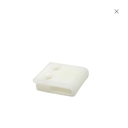
Les Produits Verriers International (IGP) Inc.
Accueil
Contact