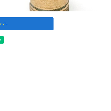
evis
e