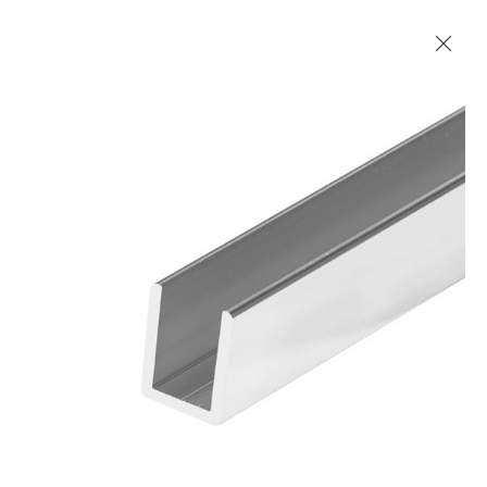
Les Produits Verriers International (IGP) Inc.
Accueil
Contact