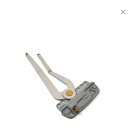
Les Produits Verriers International (IGP) Inc.
Accueil
Contact