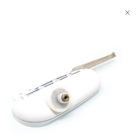
Les Produits Verriers International (IGP) Inc.
Accueil
Contact