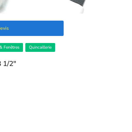
evis
& Fenêtres
Quincaillerie
 1/2″