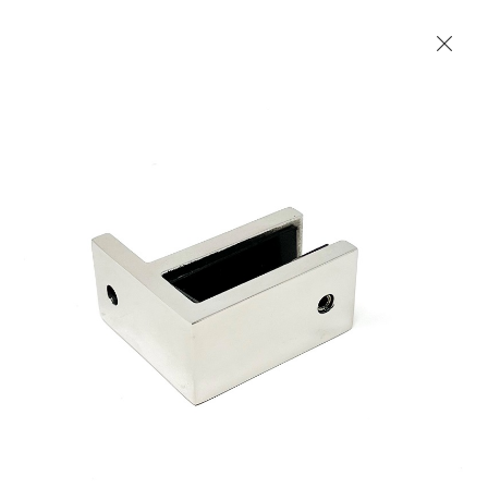
Les Produits Verriers International (IGP) Inc.
Accueil
Contact