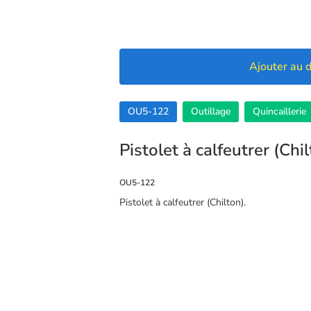
Ajouter au d
OU5-122
Outillage
Quincaillerie
Pistolet à calfeutrer (Chi
OU5-122
Pistolet à calfeutrer (Chilton).
🍪 Cookies