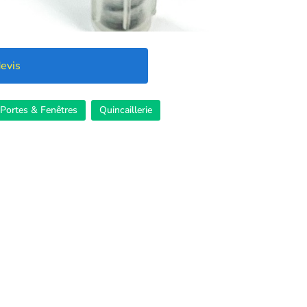
evis
Portes & Fenêtres
Quincaillerie