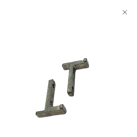
Les Produits Verriers International (IGP) Inc.
Accueil
Contact