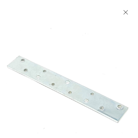
Les Produits Verriers International (IGP) Inc.
Accueil
Contact