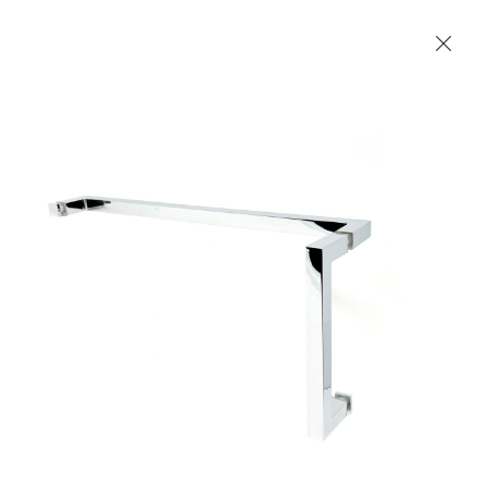
Les Produits Verriers International (IGP) Inc.
Accueil
Contact