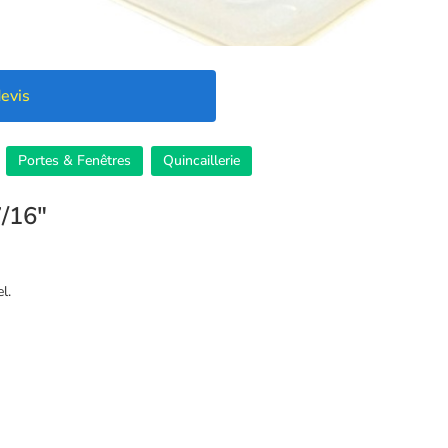
evis
Portes & Fenêtres
Quincaillerie
7/16″
l.