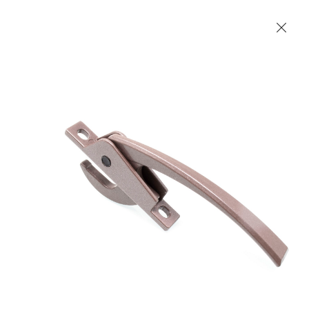
Les Produits Verriers International (IGP) Inc.
Accueil
Contact