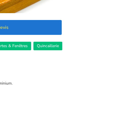
evis
rtes & Fenêtres
Quincaillerie
minium.