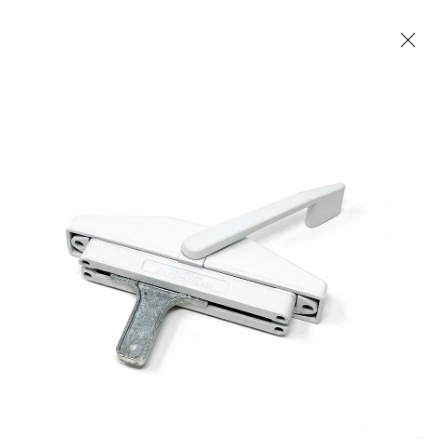
Les Produits Verriers International (IGP) Inc.
Accueil
Contact