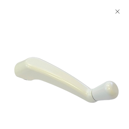
Les Produits Verriers International (IGP) Inc.
Accueil
Contact