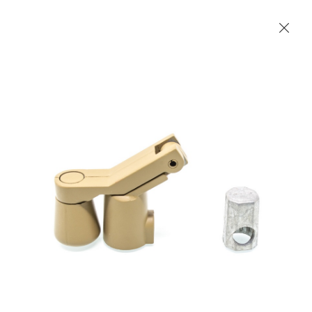
Les Produits Verriers International (IGP) Inc.
Accueil
Contact