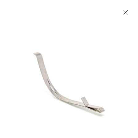
Les Produits Verriers International (IGP) Inc.
Accueil
Contact