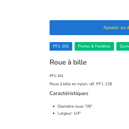
Ajouter au d
PF1-101
Portes & Fenêtres
Quinc
Roue à bille
PF1-101
Roue à bille en nylon. réf. PF1-128
Caractéristiques
Diamètre roue: 7/8″
Largeur: 1/4″
🍪 Cookies