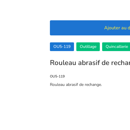
Ajouter au d
OU5-119
Outillage
Quincaillerie
Rouleau abrasif de rech
OU5-119
Rouleau abrasif de rechange.
🍪 Cookies