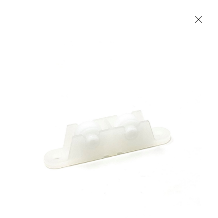
Les Produits Verriers International (IGP) Inc.
Accueil
Contact