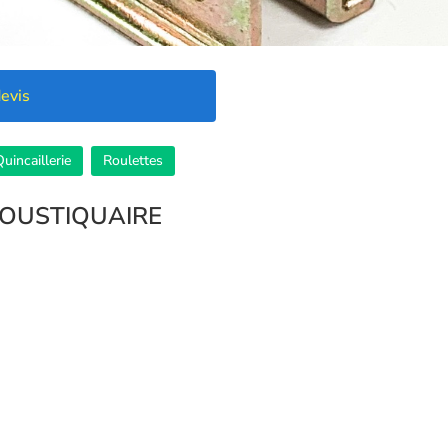
evis
uincaillerie
Roulettes
MOUSTIQUAIRE