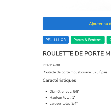
Ajouter au d
PF1-114-OR
Portes & Fenêtres
Q
ROULETTE DE PORTE 
PF1-114-OR
Roulette de porte moustiquaire .373 Épais.
Caractéristiques
Diamètre roue: 5/8″
Hauteur total: 1″
🍪 Cookies
Largeur total: 3/4″