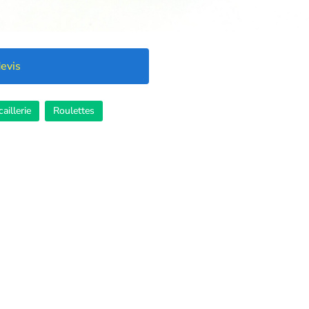
evis
aillerie
Roulettes