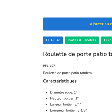
Ajouter au d
PF1-197
Portes & Fenêtres
Quinc
Roulette de porte patio
PF1-197
Roulette de porte patio tandem.
Caractéristiques
Diamètre roue: 1″
Hauteur boitier: 1″
🍪 Cookies
Largeur boitier: 3/4″
Longueur boitier: 3 1/8″