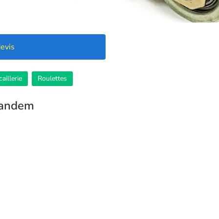
evis
aillerie
Roulettes
 tandem