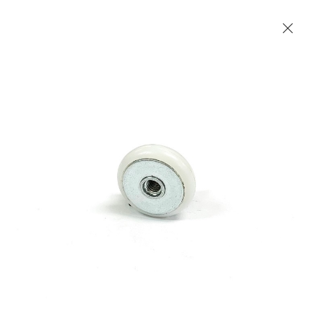
Les Produits Verriers International (IGP) Inc.
Accueil
Contact