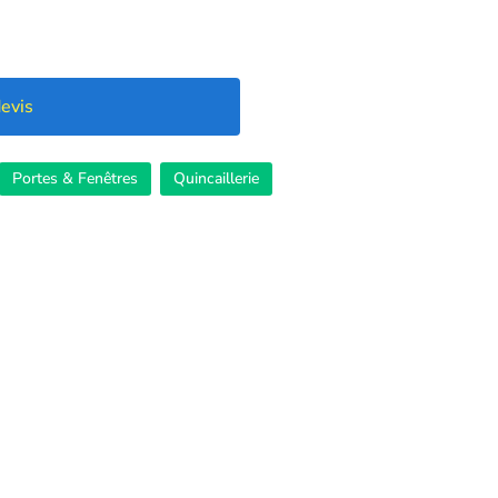
evis
Portes & Fenêtres
Quincaillerie