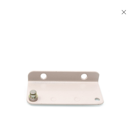
Les Produits Verriers International (IGP) Inc.
Accueil
Contact