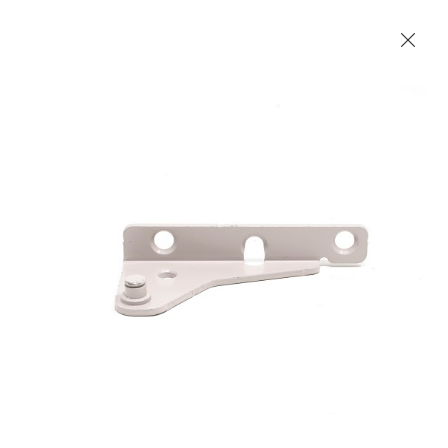
Les Produits Verriers International (IGP) Inc.
Accueil
Contact