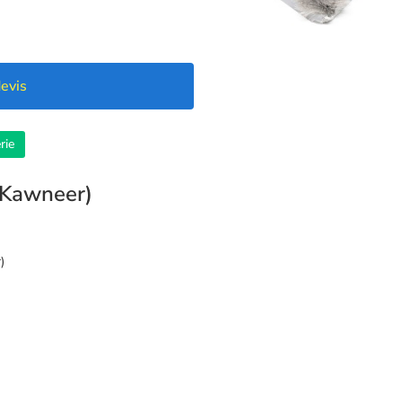
evis
rie
 (Kawneer)
)