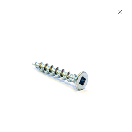
Les Produits Verriers International (IGP) Inc.
Accueil
Contact